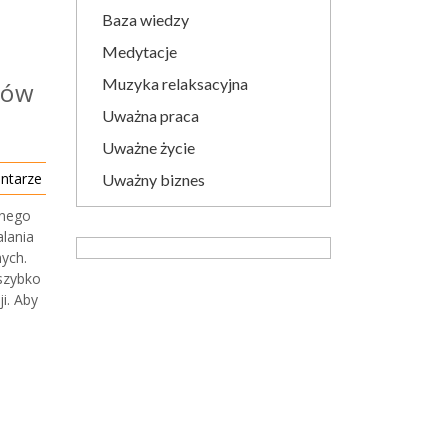
Baza wiedzy
Medytacje
Muzyka relaksacyjna
lów
Uważna praca
Uważne życie
ntarze
Uważny biznes
jnego
alania
ych.
 szybko
i. Aby