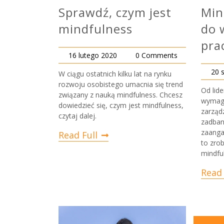
Sprawdź, czym jest
Min
mindfulness
do 
pra
16 lutego 2020
0 Comments
20 
W ciągu ostatnich kilku lat na rynku
rozwoju osobistego umacnia się trend
Od lid
związany z nauką mindfulness. Chcesz
wymaga
dowiedzieć się, czym jest mindfulness,
zarządz
czytaj dalej.
zadban
zaanga
Read Full
to zro
mindfu
Read 