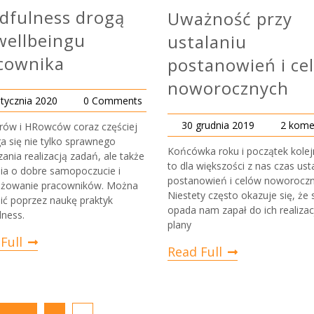
dfulness drogą
Uważność przy
wellbeingu
ustalaniu
cownika
postanowień i ce
noworocznych
stycznia 2020
0 Comments
30 grudnia 2019
2 kome
erów i HRowców coraz częściej
 się nie tylko sprawnego
Końcówka roku i początek kole
ania realizacją zadań, ale także
to dla większości z nas czas ust
ia o dobre samopoczucie i
postanowień i celów noworoczn
żowanie pracowników. Można
Niestety często okazuje się, że
bić poprzez naukę praktyk
opada nam zapał do ich realizacj
lness.
plany
Full
Read Full