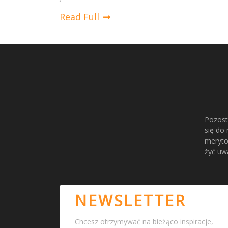
Read Full
Pozost
się do 
meryto
żyć uwa
NEWSLETTER
Chcesz otrzymywać na bieżąco inspiracje,