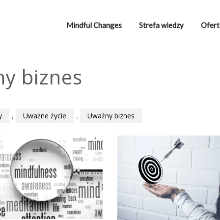
Mindful Changes
Strefa wiedzy
Ofert
y biznes
y
,
Uważne życie
,
Uważny biznes