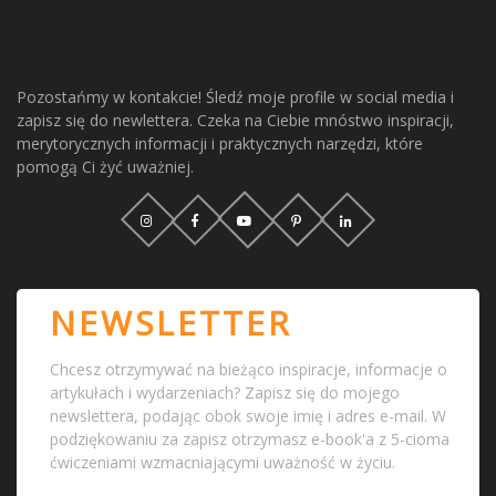
Pozostańmy w kontakcie! Śledź moje profile w social media i
zapisz się do newlettera. Czeka na Ciebie mnóstwo inspiracji,
merytorycznych informacji i praktycznych narzędzi, które
pomogą Ci żyć uważniej.
NEWSLETTER
Chcesz otrzymywać na bieżąco inspiracje, informacje o
artykułach i wydarzeniach? Zapisz się do mojego
newslettera, podając obok swoje imię i adres e-mail. W
podziękowaniu za zapisz otrzymasz e-book'a z 5-cioma
ćwiczeniami wzmacniającymi uważność w życiu.